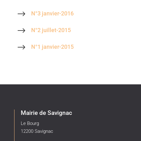
$
N°3 janvier-2016
$
N°2 juillet-2015
$
N°1 janvier-2015
Mairie de Savignac
Le Bourg
12200 Savignac