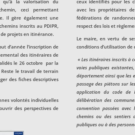
 qu’à la valorisation du
ceux identifiés pour les 
chemin, ceci permettant
avec les propriétaires 
re. Il gère également une
fédérations de randonneu
hemins inscrits au PDIPR,
respect des lois et règlemen
 de projets en itinérance.
Le maire, en vertu de se
t d’année l’inscription de
conditions d’utilisation de 
emental des itinéraires de
« Les itinéraires inscrits 
lidés le 26 octobre par la
voies publiques existantes
ste le travail de terrain
département ainsi que les e
iger des fiches descriptives
passage des piétons sur le
application du code de l
nnes volontés individuelles
délibération des commune
 ouvrir des perspectives de
convention passées avec l
chemins ou des sentiers a
publiques ou à des personne