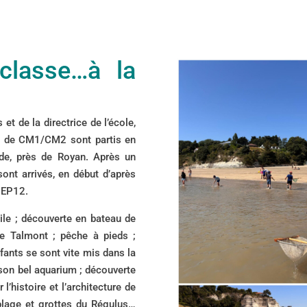
classe…à la
t de la directrice de l’école,
es de CM1/CM2 sont partis en
de, près de Royan. Après un
sont arrivés, en début d’après
 PEP12.
le ; découverte en bateau de
 de Talmont ; pêche à pieds ;
fants se sont vite mis dans la
 son bel aquarium ; découverte
 l’histoire et l’architecture de
 plage et grottes du Régulus…