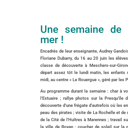
Une semaine de 
mer !
Encadrés de leur enseignante, Audrey Gandois e
Floriane Dubarry, du 16 au 20 juin les élèv
classe de découverte à Meschers-sur-Giron
départ assez tôt le lundi matin, les enfants 
midi, au centre « Le Rouergue », géré par les
Au programme durant la semaine : char à voi
l’Estuaire ; rallye photos sur la Presqu’île
découverte d’une frégate d’autrefois où les en
peau des pirates ; visite de La Rochelle et de
de la Cité de l’Huîtres à Marennes ; travail sur
la ville de Royan ; coucher de soleil sur la