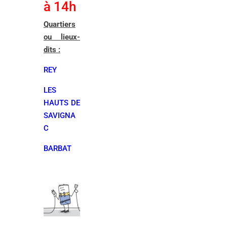
à 14h
Quartiers
ou lieux-
dits :
REY
LES
HAUTS DE
SAVIGNA
C
BARBAT