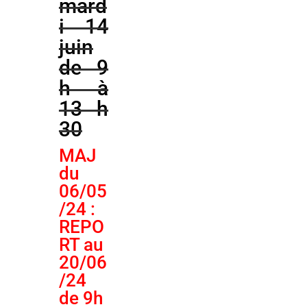
mard
i 14
juin
de 9
h à
13 h
30
MAJ
du
06/05
/24 :
REPO
RT au
20/06
/24
de 9h