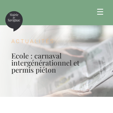
ACTUALITÉS
Ecole : carnaval
intergénérationnel et
permis piéton